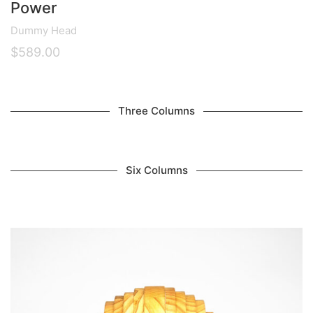
Power
Dummy Head
$
589.00
Three Columns
Six Columns