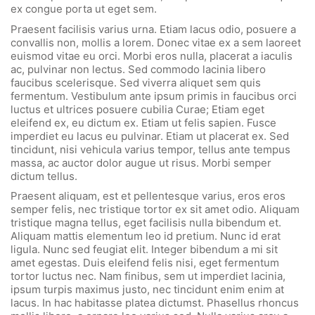
ex congue porta ut eget sem.
Praesent facilisis varius urna. Etiam lacus odio, posuere a
convallis non, mollis a lorem. Donec vitae ex a sem laoreet
euismod vitae eu orci. Morbi eros nulla, placerat a iaculis
ac, pulvinar non lectus. Sed commodo lacinia libero
faucibus scelerisque. Sed viverra aliquet sem quis
fermentum. Vestibulum ante ipsum primis in faucibus orci
luctus et ultrices posuere cubilia Curae; Etiam eget
eleifend ex, eu dictum ex. Etiam ut felis sapien. Fusce
imperdiet eu lacus eu pulvinar. Etiam ut placerat ex. Sed
tincidunt, nisi vehicula varius tempor, tellus ante tempus
massa, ac auctor dolor augue ut risus. Morbi semper
dictum tellus.
Praesent aliquam, est et pellentesque varius, eros eros
semper felis, nec tristique tortor ex sit amet odio. Aliquam
tristique magna tellus, eget facilisis nulla bibendum et.
Aliquam mattis elementum leo id pretium. Nunc id erat
ligula. Nunc sed feugiat elit. Integer bibendum a mi sit
amet egestas. Duis eleifend felis nisi, eget fermentum
tortor luctus nec. Nam finibus, sem ut imperdiet lacinia,
ipsum turpis maximus justo, nec tincidunt enim enim at
lacus. In hac habitasse platea dictumst. Phasellus rhoncus