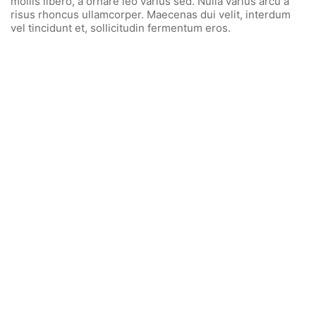
mollis libero, a ornare leo varius sed. Nulla varius arcu a
risus rhoncus ullamcorper. Maecenas dui velit, interdum
vel tincidunt et, sollicitudin fermentum eros.