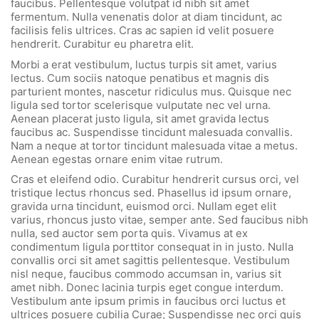
faucibus. Pellentesque volutpat id nibh sit amet
fermentum. Nulla venenatis dolor at diam tincidunt, ac
facilisis felis ultrices. Cras ac sapien id velit posuere
hendrerit. Curabitur eu pharetra elit.
Morbi a erat vestibulum, luctus turpis sit amet, varius
lectus. Cum sociis natoque penatibus et magnis dis
parturient montes, nascetur ridiculus mus. Quisque nec
ligula sed tortor scelerisque vulputate nec vel urna.
Aenean placerat justo ligula, sit amet gravida lectus
faucibus ac. Suspendisse tincidunt malesuada convallis.
Nam a neque at tortor tincidunt malesuada vitae a metus.
Aenean egestas ornare enim vitae rutrum.
Cras et eleifend odio. Curabitur hendrerit cursus orci, vel
tristique lectus rhoncus sed. Phasellus id ipsum ornare,
gravida urna tincidunt, euismod orci. Nullam eget elit
varius, rhoncus justo vitae, semper ante. Sed faucibus nibh
nulla, sed auctor sem porta quis. Vivamus at ex
condimentum ligula porttitor consequat in in justo. Nulla
convallis orci sit amet sagittis pellentesque. Vestibulum
nisl neque, faucibus commodo accumsan in, varius sit
amet nibh. Donec lacinia turpis eget congue interdum.
Vestibulum ante ipsum primis in faucibus orci luctus et
ultrices posuere cubilia Curae; Suspendisse nec orci quis